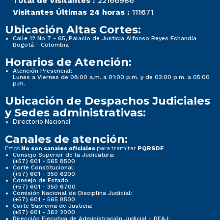
Total de Visitantes :
22166986
Visitantes Últimas 24 horas :
111671
Ubicación Altas Cortes:
Calle 12 No 7 - 65, Palacio de Justicia Alfonso Reyes Echandía
Bogotá - Colombia
Horarios de Atención:
Atención Presencial:
Lunes a Viernes de 08:00 a.m. a 01:00 p.m. y de 02:00 p.m. a 05:00
p.m.
Ubicación de Despachos Judiciales
y Sedes administrativas:
Directorio Nacional
Canales de atención:
Estos
para tramitar
No son canales oficiales
PQRSDF
Consejo Superior de la Judicatura:
(+57) 601 - 565 8500
Corte Constitucional:
(+57) 601 - 350 6200
Consejo de Estado:
(+57) 601 - 350 6700
Comisión Nacional de Disciplina Judicial:
(+57) 601 - 565 8500
Corte Suprema de Justicia:
(+57) 601 - 362 2000
Dirección Ejecutiva de Administración Judicial - DEAJ: