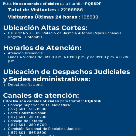
Estos
para tramitar
No son canales oficiales
PQRSDF
Total de Visitantes :
22166986
Visitantes Últimas 24 horas :
108930
Ubicación Altas Cortes:
Calle 12 No 7 - 65, Palacio de Justicia Alfonso Reyes Echandía
Bogotá - Colombia
Horarios de Atención:
Atención Presencial:
Lunes a Viernes de 08:00 a.m. a 01:00 p.m. y de 02:00 p.m. a 05:00
p.m.
Ubicación de Despachos Judiciales
y Sedes administrativas:
Directorio Nacional
Canales de atención:
Estos
para tramitar
No son canales oficiales
PQRSDF
Consejo Superior de la Judicatura:
(+57) 601 - 565 8500
Corte Constitucional:
(+57) 601 - 350 6200
Consejo de Estado:
(+57) 601 - 350 6700
Comisión Nacional de Disciplina Judicial:
(+57) 601 - 565 8500