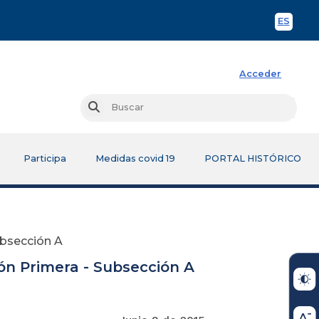
ES
Spani
Acceder
Busc
Buscar
Participa
Medidas covid 19
PORTAL HISTÓRICO
ubsección A
ón Primera - Subsección A