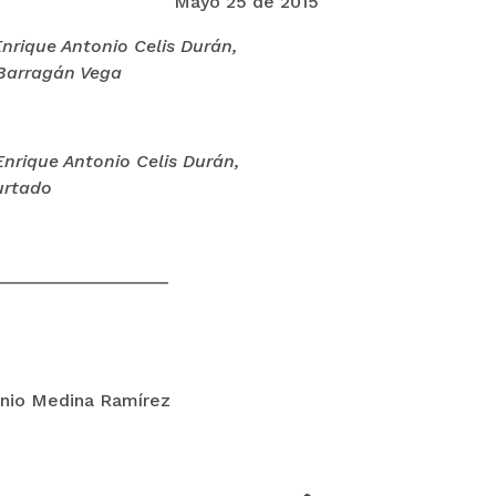
Mayo 25 de 2015
rique Antonio Celis Durán,
 Barragán Vega
rique Antonio Celis Durán,
urtado
___________________
onio Medina Ramírez