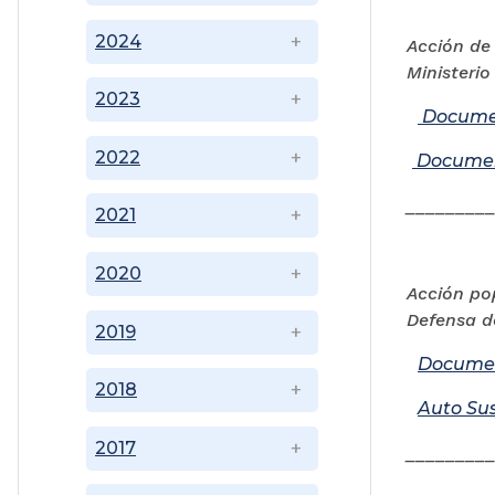
2024
Acción de
Ministerio
2023
Documen
2022
Documen
________
2021
2020
Acción po
Defensa d
2019
Docume
2018
Auto Su
2017
________