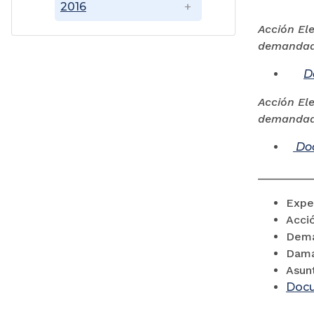
2016
Acción El
demandado
D
Acción El
demandado
Do
__________
Expe
Acció
Dema
Dama
Asun
Doc