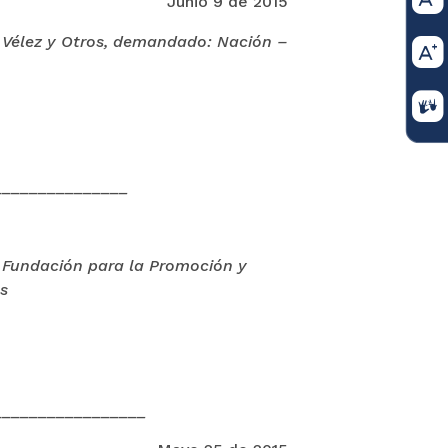
Junio 9 de 2015
 Vélez y Otros, demandado: Nación –
_______________
Fundación para la Promoción y
s
_________________