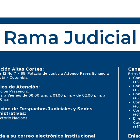
Rama Judicial
ción Altas Cortes:
Cana
e 12 No 7 - 65, Palacio de Justicia Alfonso Reyes Echandía
Estos
otá - Colombia
Con
(+5
Cor
ios de Atención:
(+5
ción Presencial:
Con
s a Viernes de 08:00 a.m. a 01:00 p.m. y de 02:00 p.m. a
(+5
0 p.m.
Com
(+5
ción de Despachos Judiciales y Sedes
Cor
istrativas:
(+5
ctorio Nacional
Dir
Car
(+5
a a su correo electrónico institucional
Enla