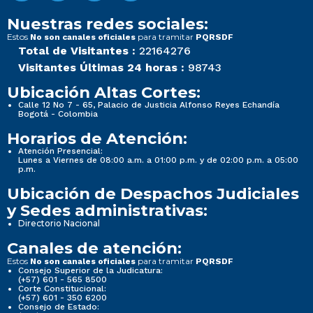
Nuestras redes sociales:
Estos
para tramitar
No son canales oficiales
PQRSDF
Total de Visitantes :
22164276
Visitantes Últimas 24 horas :
98743
Ubicación Altas Cortes:
Calle 12 No 7 - 65, Palacio de Justicia Alfonso Reyes Echandía
Bogotá - Colombia
Horarios de Atención:
Atención Presencial:
Lunes a Viernes de 08:00 a.m. a 01:00 p.m. y de 02:00 p.m. a 05:00
p.m.
Ubicación de Despachos Judiciales
y Sedes administrativas:
Directorio Nacional
Canales de atención:
Estos
para tramitar
No son canales oficiales
PQRSDF
Consejo Superior de la Judicatura:
(+57) 601 - 565 8500
Corte Constitucional:
(+57) 601 - 350 6200
Consejo de Estado: