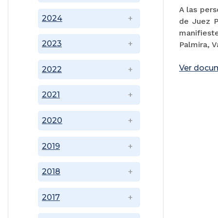
A las pers
2024
de Juez P
manifiest
2023
Palmira, V
Ver docu
2022
2021
2020
2019
2018
2017