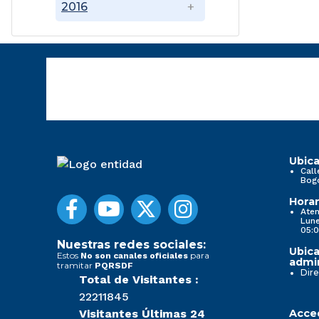
2016
Ubica
Call
Bog
Horar
Aten
Lune
05:0
Nuestras redes sociales:
Ubica
Estos
para
No son canales oficiales
admin
tramitar
PQRSDF
Dire
Total de Visitantes :
22211845
Visitantes Últimas 24
Acced