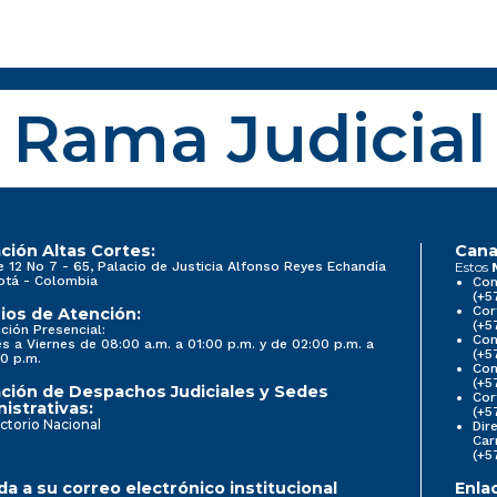
Rama Judicial
ción Altas Cortes:
Cana
e 12 No 7 - 65, Palacio de Justicia Alfonso Reyes Echandía
Estos
otá - Colombia
Con
(+5
Cor
ios de Atención:
(+5
ción Presencial:
Con
s a Viernes de 08:00 a.m. a 01:00 p.m. y de 02:00 p.m. a
(+5
0 p.m.
Com
(+5
ción de Despachos Judiciales y Sedes
Cor
istrativas:
(+5
ctorio Nacional
Dir
Car
(+5
a a su correo electrónico institucional
Enla