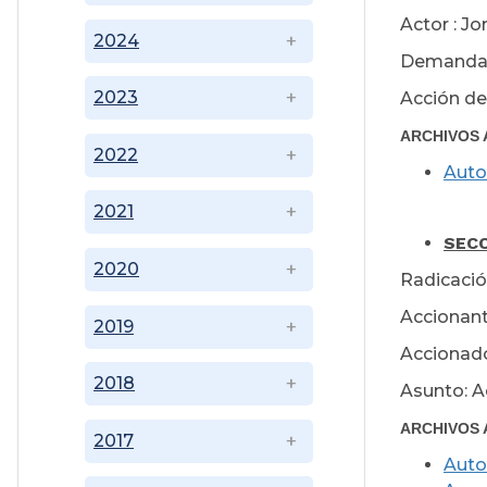
Actor : J
2024
Demandad
2023
Acción de
ARCHIVOS 
2022
Auto
2021
SECC
2020
Radicació
Accionant
2019
Accionado
2018
Asunto: A
ARCHIVOS 
2017
Auto