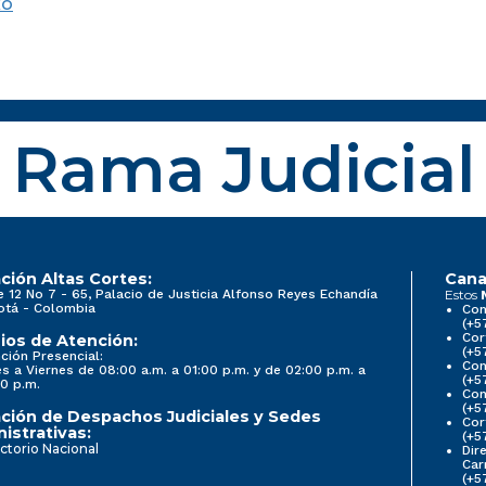
xo
Rama Judicial
ción Altas Cortes:
Cana
e 12 No 7 - 65, Palacio de Justicia Alfonso Reyes Echandía
Estos
otá - Colombia
Con
(+5
Cor
ios de Atención:
(+5
ción Presencial:
Con
s a Viernes de 08:00 a.m. a 01:00 p.m. y de 02:00 p.m. a
(+5
0 p.m.
Com
(+5
ción de Despachos Judiciales y Sedes
Cor
istrativas:
(+5
ctorio Nacional
Dir
Car
(+5