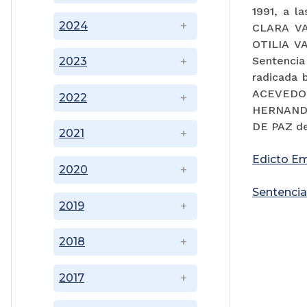
1991, a l
2024
CLARA VA
OTILIA V
Sentencia 
2023
radicada 
ACEVEDO,
2022
HERNANDO
DE PAZ de
2021
Edicto Em
2020
Sentencia
2019
2018
2017