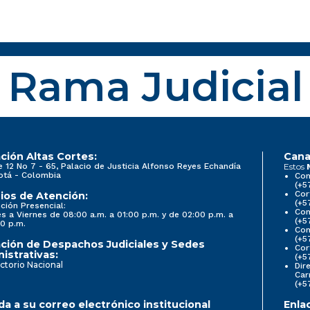
Rama Judicial
ción Altas Cortes:
Cana
e 12 No 7 - 65, Palacio de Justicia Alfonso Reyes Echandía
Estos
otá - Colombia
Con
(+5
Cor
ios de Atención:
(+5
ción Presencial:
Con
s a Viernes de 08:00 a.m. a 01:00 p.m. y de 02:00 p.m. a
(+5
0 p.m.
Com
(+5
ción de Despachos Judiciales y Sedes
Cor
istrativas:
(+5
ctorio Nacional
Dir
Car
(+5
a a su correo electrónico institucional
Enla