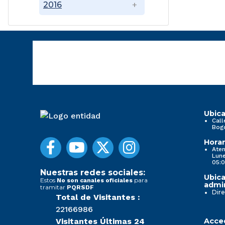
2016
Ubica
Call
Bog
Horar
Aten
Lune
05:0
Nuestras redes sociales:
Ubica
Estos
para
No son canales oficiales
admin
tramitar
PQRSDF
Dire
Total de Visitantes :
22166986
Visitantes Últimas 24
Acced