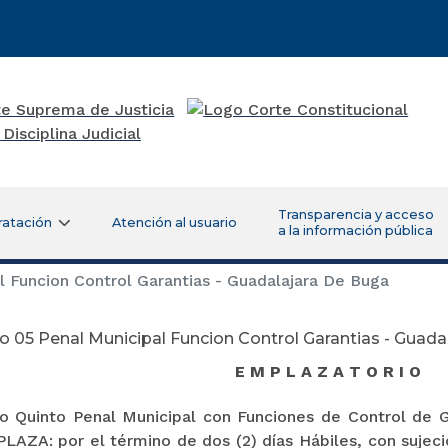
Transparencia y acceso
ratación
Atención al usuario
a la información pública
 Funcion Control Garantias - Guadalajara De Buga
 05 Penal Municipal Funcion Control Garantias - Guada
E M P L A Z A T O R I O
o Quinto Penal Municipal con Funciones de Control de G
LAZA: por el término de dos (2) días Hábiles, con sujeci