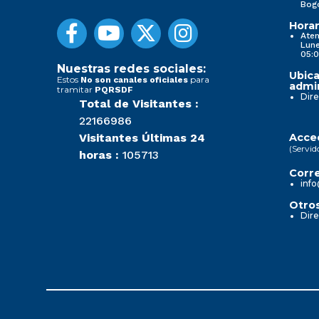
Bog
Horar
Aten
Lune
05:0
Nuestras redes sociales:
Ubica
Estos
para
No son canales oficiales
admin
tramitar
PQRSDF
Dire
Total de Visitantes :
22166986
Visitantes Últimas 24
Acced
(Servid
horas :
105713
Corre
info
Otros
Dire