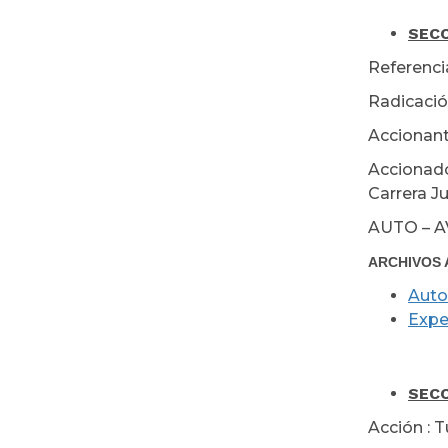
Mar
SECC
Referenci
Radicació
Accionant
Accionado
Carrera Ju
AUTO – 
ARCHIVOS 
Auto
Expe
Mar
SECC
Acción : T