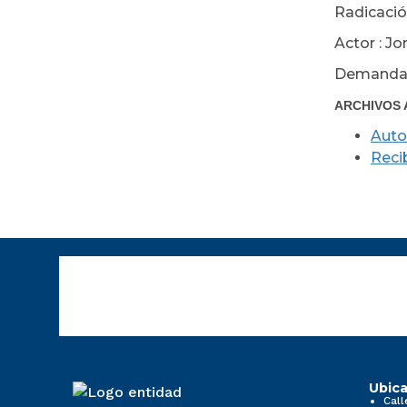
Radicació
Actor : J
Demandad
ARCHIVOS 
Auto
Reci
Ubica
Call