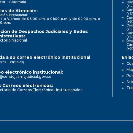
otá - Colombia
Con
(+5
Cor
ios de Atención:
(+5
ción Presencial:
Con
s a Viernes de 08:00 a.m. a 01:00 p.m. y de 02:00 p.m. a
(+5
0 p.m.
Com
(+5
ción de Despachos Judiciales y Sedes
Cor
istrativas:
(+5
ctorio Nacional
Dir
Car
(+5
a a su correo electrónico institucional
Enla
ores Judiciales)
Cue
Map
o electrónico institucional:
Pol
@cendoj.ramajudicial.gov.co
Sit
 Correos electrónicos:
Tra
ctorio de Correos Electrónicos Institucionales