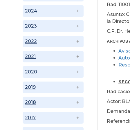
Rad: 1100
2024
Asunto: C
la Direct
2023
C.P. Dr. 
2022
ARCHIVOS 
Avis
2021
Auto
Reso
2020
Ma
SECC
2019
Radicació
Actor: B
2018
Demandad
2017
Referenc