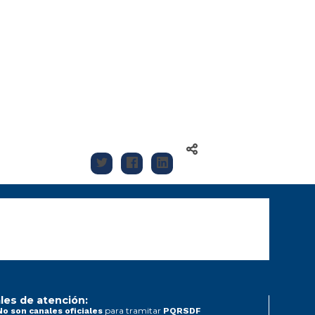
les de atención:
para tramitar
No son canales oficiales
PQRSDF