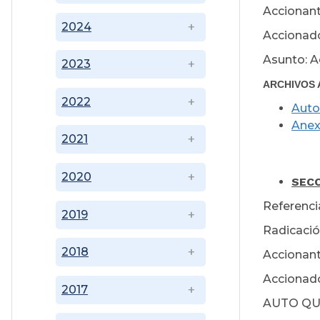
Accionant
2024
Accionado
Asunto: A
2023
ARCHIVOS 
2022
Auto
Ane
2021
Mar
2020
SECC
Referencia
2019
Radicació
2018
Accionant
Accionado
2017
AUTO QU