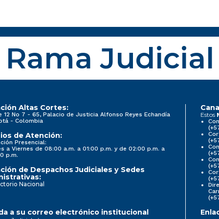
Rama Judicial
ción Altas Cortes:
Cana
e 12 No 7 - 65, Palacio de Justicia Alfonso Reyes Echandía
Estos
otá - Colombia
Con
(+5
Cor
ios de Atención:
(+5
ción Presencial:
Con
s a Viernes de 08:00 a.m. a 01:00 p.m. y de 02:00 p.m. a
(+5
0 p.m.
Com
(+5
ción de Despachos Judiciales y Sedes
Cor
istrativas:
(+5
ctorio Nacional
Dir
Car
(+5
a a su correo electrónico institucional
Enla