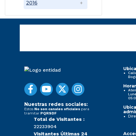
2016
Ubica
Call
Bog
Horar
Aten
Lune
05:0
Nuestras redes sociales:
Ubica
Estos
para
No son canales oficiales
admin
tramitar
PQRSDF
Dire
Total de Visitantes :
22233904
Visitantes Últimas 24
Acced