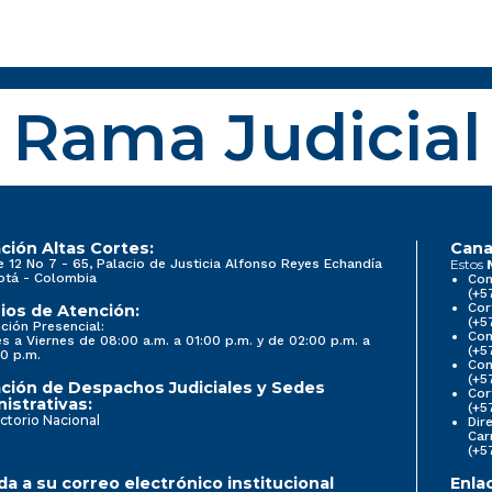
Rama Judicial
ción Altas Cortes:
Cana
e 12 No 7 - 65, Palacio de Justicia Alfonso Reyes Echandía
Estos
otá - Colombia
Con
(+5
Cor
ios de Atención:
(+5
ción Presencial:
Con
s a Viernes de 08:00 a.m. a 01:00 p.m. y de 02:00 p.m. a
(+5
0 p.m.
Com
(+5
ción de Despachos Judiciales y Sedes
Cor
istrativas:
(+5
ctorio Nacional
Dir
Car
(+5
a a su correo electrónico institucional
Enla