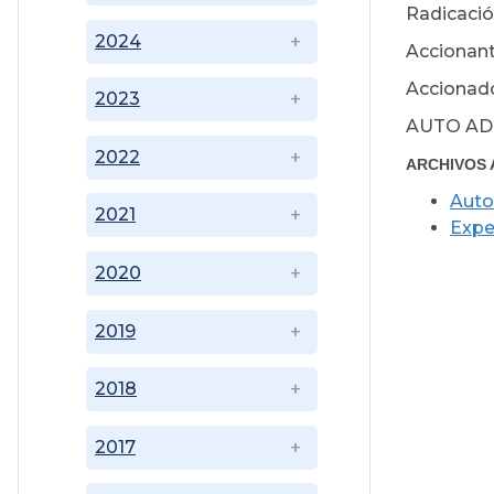
Radicació
2024
Accionant
Accionado
2023
AUTO AD
2022
ARCHIVOS 
Auto
2021
Expe
2020
2019
2018
2017