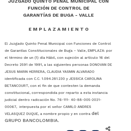
JUZGADO QUINTO PENAL MUNICIPAL CON
FUNCIÓN DE CONTROL DE
GARANTÍAS DE BUGA - VALLE
E M P L A Z A M I E N T O
El Juzgado Quinto Penal Municipal con Funciones de Control
de Garantías Constitucionales de Buga – Valle, EMPLAZA: por
el término de un (1) día Hábil, con sujeción al artículo 16 del
Decreto 2591 de 1991, a las siguientes personas DONOVAN DE
JESUS MARIN HERRERA, CLAUDIA YASMIN ALVARADO
identificada con C.C. 1.094.281.230 y JESSICA CAROLINA
BETANCOURT, con el fin de que contesten la demanda
constitucional, correspondida por reparto a esta instancia
judicial dentro radicación No. 76-111- 40-88-005-2021-
00067, interpuesta por el señor CAMILO ANDRES
del
VELASQUEZ DUQUE, a nombre propio y en contra
GRUPO BANCOLOMBIA.