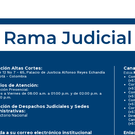
Rama Judicial
ción Altas Cortes:
Cana
e 12 No 7 - 65, Palacio de Justicia Alfonso Reyes Echandía
Estos
otá - Colombia
Con
(+5
Cor
ios de Atención:
(+5
ción Presencial:
Con
s a Viernes de 08:00 a.m. a 01:00 p.m. y de 02:00 p.m. a
(+5
0 p.m.
Com
(+5
ción de Despachos Judiciales y Sedes
Cor
istrativas:
(+5
ctorio Nacional
Dir
Car
(+5
a a su correo electrónico institucional
Enla