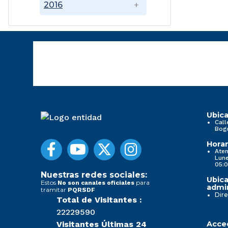
2016
Ubica
Call
Bog
Horar
Aten
Lune
05:0
Nuestras redes sociales:
Ubica
Estos
para
No son canales oficiales
admin
tramitar
PQRSDF
Dire
Total de Visitantes :
22229590
Visitantes Últimas 24
Acced