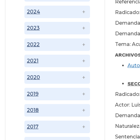
Referenci
2024
Radicado:
Demandan
2023
Demandado
Tema: Acu
2022
ARCHIVO
2021
Auto
Ju
2020
SECC
2019
Radicado:
Actor: Lui
2018
Demandado
Naturalez
2017
Sentencia