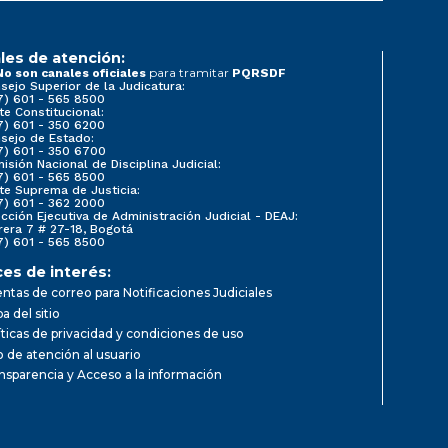
les de atención:
para tramitar
No son canales oficiales
PQRSDF
sejo Superior de la Judicatura:
7) 601 - 565 8500
te Constitucional:
7) 601 - 350 6200
sejo de Estado:
7) 601 - 350 6700
isión Nacional de Disciplina Judicial:
7) 601 - 565 8500
te Suprema de Justicia:
7) 601 - 362 2000
ección Ejecutiva de Administración Judicial - DEAJ:
rera 7 # 27-18, Bogotá
7) 601 - 565 8500
ces de interés:
ntas de correo para Notificaciones Judiciales
a del sitio
íticas de privacidad y condiciones de uso
io de atención al usuario
nsparencia y Acceso a la información