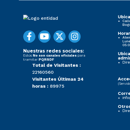
Ubica
Call
Bog
Horar
Aten
Lune
05:0
Nuestras redes sociales:
Ubica
Estos
para
No son canales oficiales
admin
tramitar
PQRSDF
Dire
Total de Visitantes :
22160560
Visitantes Últimas 24
Acced
(Servid
horas :
89975
Corre
info
Otros
Dire