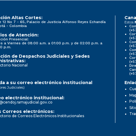
ción Altas Cortes:
Cana
e 12 No 7 - 65, Palacio de Justicia Alfonso Reyes Echandía
Estos
otá - Colombia
Con
(+5
Cor
ios de Atención:
(+5
ción Presencial:
Con
s a Viernes de 08:00 a.m. a 01:00 p.m. y de 02:00 p.m. a
(+5
0 p.m.
Com
(+5
ción de Despachos Judiciales y Sedes
Cor
istrativas:
(+5
ctorio Nacional
Dir
Car
(+5
a a su correo electrónico institucional
Enla
ores Judiciales)
Cue
Map
o electrónico institucional:
Pol
@cendoj.ramajudicial.gov.co
Sit
 Correos electrónicos:
Tra
ctorio de Correos Electrónicos Institucionales