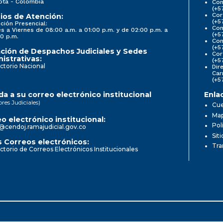
otá - Colombia
Con
(+5
Cor
ios de Atención:
(+5
ción Presencial:
Con
s a Viernes de 08:00 a.m. a 01:00 p.m. y de 02:00 p.m. a
(+5
0 p.m.
Com
(+5
ción de Despachos Judiciales y Sedes
Cor
istrativas:
(+5
ctorio Nacional
Dir
Car
(+5
a a su correo electrónico institucional
Enla
ores Judiciales)
Cue
Map
o electrónico institucional:
Pol
@cendoj.ramajudicial.gov.co
Sit
 Correos electrónicos:
Tra
ctorio de Correos Electrónicos Institucionales