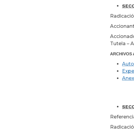
SECC
Radicació
Accionant
Accionado
Tutela – 
ARCHIVOS 
Auto
Expe
Ane
Jun
SECC
Referenci
Radicació