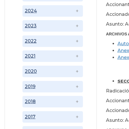
Accionant
2024
Accionado
Asunto: A
2023
ARCHIVOS 
2022
Auto
Ane
2021
Ane
2020
J
SECC
2019
Radicació
Accionant
2018
Accionado
2017
Asunto: A