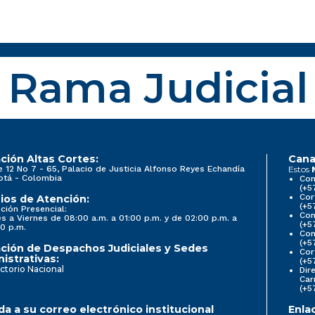
Rama Judicial
ción Altas Cortes:
Cana
e 12 No 7 - 65, Palacio de Justicia Alfonso Reyes Echandía
Estos
otá - Colombia
Con
(+5
Cor
ios de Atención:
(+5
ción Presencial:
Con
s a Viernes de 08:00 a.m. a 01:00 p.m. y de 02:00 p.m. a
(+5
0 p.m.
Com
(+5
ción de Despachos Judiciales y Sedes
Cor
istrativas:
(+5
ctorio Nacional
Dir
Car
(+5
a a su correo electrónico institucional
Enla