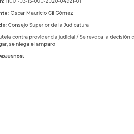
n:
11001-03-15-000-2020-04921-01
nte:
Oscar Mauricio Gil Gómez
do:
Consejo Superior de la Judicatura
utela contra providencia judicial / Se revoca la decisión
ugar, se niega el amparo
ADJUNTOS: