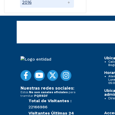
2016
Ubica
Call
Bog
Horar
Aten
Lune
05:0
Nuestras redes sociales:
Ubica
Estos
para
No son canales oficiales
admin
tramitar
PQRSDF
Dire
Total de Visitantes :
22166986
Visitantes Últimas 24
Acced