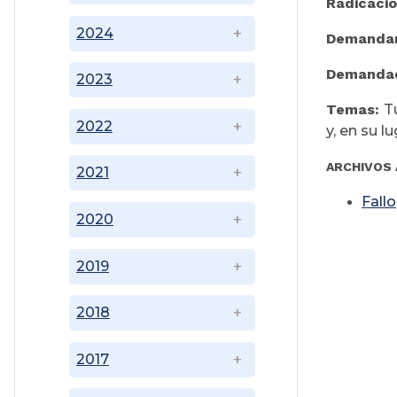
Radicació
2024
Demanda
Demanda
2023
Temas:
T
2022
y, en su l
ARCHIVOS 
2021
Fallo
2020
2019
2018
2017