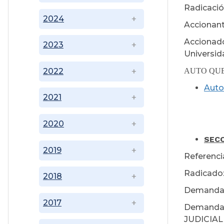
Radicació
2024
Accionant
Accionado
2023
Universid
AUTO QU
2022
Auto
2021
2020
Ju
SECC
2019
Referenc
Radicado:
2018
Demanda
2017
Demanda
JUDICIAL