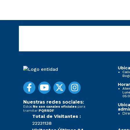
Ubica
Call
Bog
Horar
Aten
Lune
05:0
Nuestras redes sociales:
Ubica
Estos
para
No son canales oficiales
admin
tramitar
PQRSDF
Dire
Total de Visitantes :
22231138
Acced