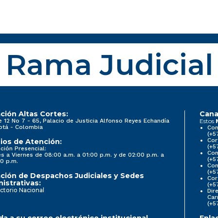
Rama Judicial
ción Altas Cortes:
Cana
e 12 No 7 - 65, Palacio de Justicia Alfonso Reyes Echandía
Estos
otá - Colombia
Con
(+5
Cor
ios de Atención:
(+5
ción Presencial:
Con
s a Viernes de 08:00 a.m. a 01:00 p.m. y de 02:00 p.m. a
(+5
0 p.m.
Com
(+5
ción de Despachos Judiciales y Sedes
Cor
istrativas:
(+5
ctorio Nacional
Dir
Car
(+5
a a su correo electrónico institucional
Enla