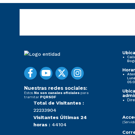
Ubica
Call
Bog
Horar
Aten
Lune
05:0
Nuestras redes sociales:
Ubica
Estos
para
No son canales oficiales
admin
tramitar
PQRSDF
Dire
Total de Visitantes :
22233904
Visitantes Últimas 24
Acced
(Servid
horas :
44104
Corre