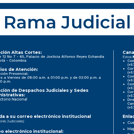
Rama Judicial
ción Altas Cortes:
Cana
e 12 No 7 - 65, Palacio de Justicia Alfonso Reyes Echandía
Estos
otá - Colombia
Con
(+5
Cor
ios de Atención:
(+5
ción Presencial:
Con
s a Viernes de 08:00 a.m. a 01:00 p.m. y de 02:00 p.m. a
(+5
0 p.m.
Com
(+5
ción de Despachos Judiciales y Sedes
Cor
istrativas:
(+5
ctorio Nacional
Dir
Car
(+5
a a su correo electrónico institucional
Enla
ores Judiciales)
Cue
Map
o electrónico institucional: