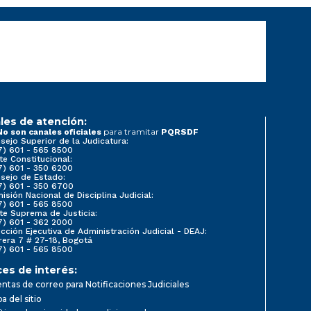
les de atención:
para tramitar
No son canales oficiales
PQRSDF
sejo Superior de la Judicatura:
7) 601 - 565 8500
te Constitucional:
7) 601 - 350 6200
sejo de Estado:
7) 601 - 350 6700
isión Nacional de Disciplina Judicial:
7) 601 - 565 8500
te Suprema de Justicia:
7) 601 - 362 2000
ección Ejecutiva de Administración Judicial - DEAJ:
rera 7 # 27-18, Bogotá
7) 601 - 565 8500
ces de interés:
ntas de correo para Notificaciones Judiciales
a del sitio