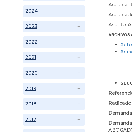
Accionant
2024
Accionado
Asunto: A
2023
ARCHIVOS 
2022
Auto
Ane
2021
2020
Ju
SECC
2019
Referenc
Radicado:
2018
Demanda
2017
Demanda
ABOGADOS