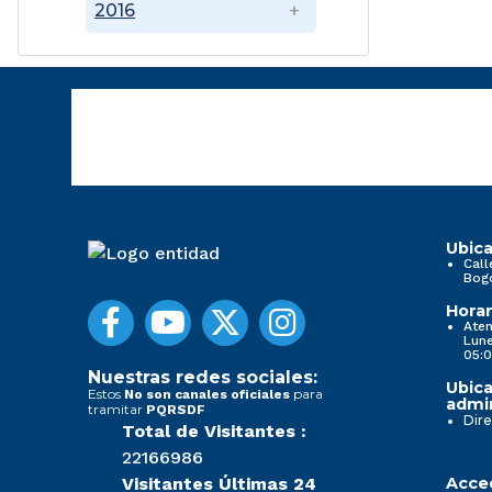
2016
Ubica
Call
Bog
Horar
Aten
Lune
05:0
Nuestras redes sociales:
Ubica
Estos
para
No son canales oficiales
admin
tramitar
PQRSDF
Dire
Total de Visitantes :
22166986
Visitantes Últimas 24
Acced