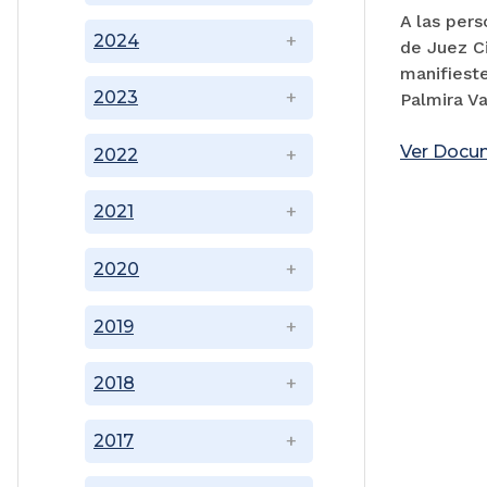
A las pers
2024
de Juez Ci
manifiest
2023
Palmira Va
Ver Docu
2022
2021
2020
2019
2018
2017