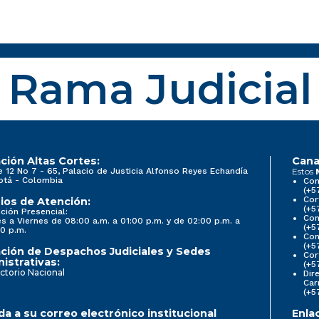
Rama Judicial
ción Altas Cortes:
Cana
e 12 No 7 - 65, Palacio de Justicia Alfonso Reyes Echandía
Estos
otá - Colombia
Con
(+5
Cor
ios de Atención:
(+5
ción Presencial:
Con
s a Viernes de 08:00 a.m. a 01:00 p.m. y de 02:00 p.m. a
(+5
0 p.m.
Com
(+5
ción de Despachos Judiciales y Sedes
Cor
istrativas:
(+5
ctorio Nacional
Dir
Car
(+5
a a su correo electrónico institucional
Enla