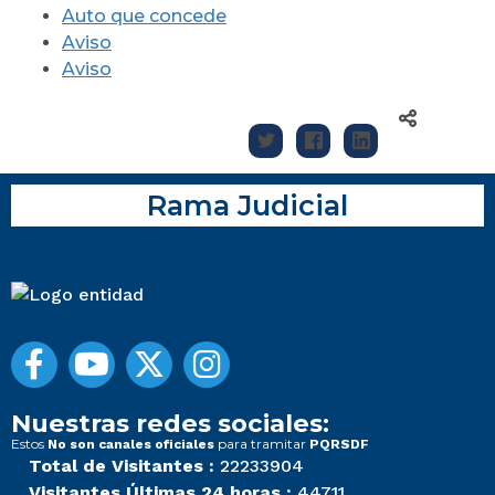
Auto que concede
Aviso
Aviso
Rama Judicial
Nuestras redes sociales:
Estos
para tramitar
No son canales oficiales
PQRSDF
Total de Visitantes :
22233904
Visitantes Últimas 24 horas :
44711