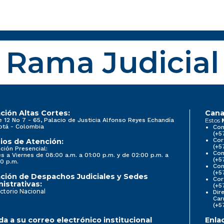
Rama Judicial
ción Altas Cortes:
Cana
e 12 No 7 - 65, Palacio de Justicia Alfonso Reyes Echandía
Estos
otá - Colombia
Con
(+5
Cor
ios de Atención:
(+5
ción Presencial:
Con
s a Viernes de 08:00 a.m. a 01:00 p.m. y de 02:00 p.m. a
(+5
0 p.m.
Com
(+5
ción de Despachos Judiciales y Sedes
Cor
istrativas:
(+5
ctorio Nacional
Dir
Car
(+5
a a su correo electrónico institucional
Enla