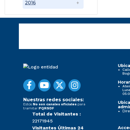
2016
Ubica
Call
Bog
Horar
Aten
Lune
05:0
Nuestras redes sociales:
Ubica
Estos
para
No son canales oficiales
admin
tramitar
PQRSDF
Dire
Total de Visitantes :
22171945
Visitantes Últimas 24
Acced