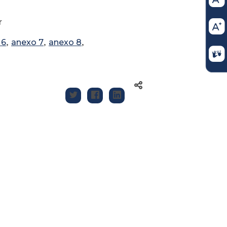
r
 6
,
anexo 7
,
anexo 8
,