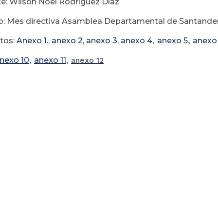
e: Wilson Noel Rodríguez Díaz
: Mes directiva Asamblea Departamental de Santande
tos:
Anexo 1.
,
anexo 2
,
anexo 3
,
anexo 4
,
anexo 5
,
anexo
nexo 10
,
anexo 11
,
anexo 12