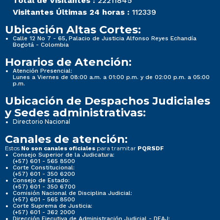
Total de Visitantes :
22211845
Visitantes Últimas 24 horas :
112339
Ubicación Altas Cortes:
Calle 12 No 7 - 65, Palacio de Justicia Alfonso Reyes Echandía
Bogotá - Colombia
Horarios de Atención:
Atención Presencial:
Lunes a Viernes de 08:00 a.m. a 01:00 p.m. y de 02:00 p.m. a 05:00
p.m.
Ubicación de Despachos Judiciales
y Sedes administrativas:
Directorio Nacional
Canales de atención:
Estos
para tramitar
No son canales oficiales
PQRSDF
Consejo Superior de la Judicatura:
(+57) 601 - 565 8500
Corte Constitucional:
(+57) 601 - 350 6200
Consejo de Estado:
(+57) 601 - 350 6700
Comisión Nacional de Disciplina Judicial:
(+57) 601 - 565 8500
Corte Suprema de Justicia:
(+57) 601 - 362 2000
Dirección Ejecutiva de Administración Judicial - DEAJ: