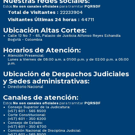
Nuestras redes sociales:
Estos
para tramitar
No son canales oficiales
PQRSDF
Total de Visitantes :
22233904
Visitantes Últimas 24 horas :
44711
Ubicación Altas Cortes:
Calle 12 No 7 - 65, Palacio de Justicia Alfonso Reyes Echandía
Bogotá - Colombia
Horarios de Atención:
Atención Presencial:
Lunes a Viernes de 08:00 a.m. a 01:00 p.m. y de 02:00 p.m. a 05:00
p.m.
Ubicación de Despachos Judiciales
y Sedes administrativas:
Directorio Nacional
Canales de atención:
Estos
para tramitar
No son canales oficiales
PQRSDF
Consejo Superior de la Judicatura:
(+57) 601 - 565 8500
Corte Constitucional:
(+57) 601 - 350 6200
Consejo de Estado:
(+57) 601 - 350 6700
Comisión Nacional de Disciplina Judicial:
(+57) 601 - 565 8500