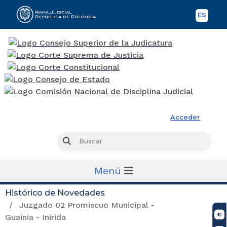
ES
Spani
Rama Judicial
Acceder
Busc
Buscar
Menú
Histórico de Novedades
Juzgado 02 Promiscuo Municipal -
Guainia - Inirida