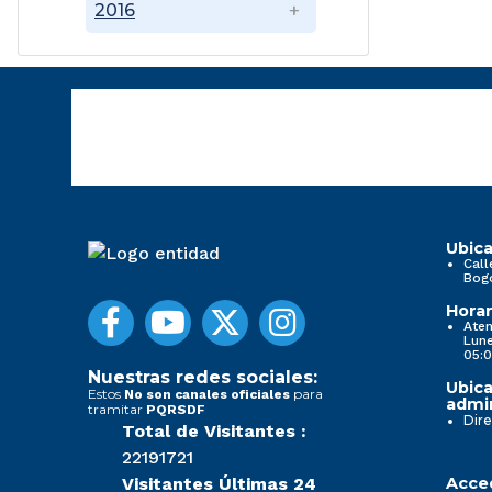
2016
Ubica
Call
Bog
Horar
Aten
Lune
05:0
Nuestras redes sociales:
Ubica
Estos
para
No son canales oficiales
admin
tramitar
PQRSDF
Dire
Total de Visitantes :
22191721
Visitantes Últimas 24
Acced