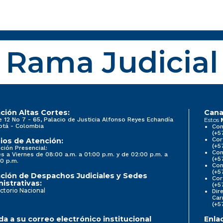
Rama Judicial
ción Altas Cortes:
Cana
e 12 No 7 - 65, Palacio de Justicia Alfonso Reyes Echandía
Estos
otá - Colombia
Con
(+5
Cor
ios de Atención:
(+5
ción Presencial:
Con
s a Viernes de 08:00 a.m. a 01:00 p.m. y de 02:00 p.m. a
(+5
0 p.m.
Com
(+5
ción de Despachos Judiciales y Sedes
Cor
istrativas:
(+5
ctorio Nacional
Dir
Car
(+5
a a su correo electrónico institucional
Enla