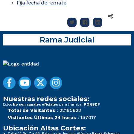
Fija fecha de remate
Rama Judicial
Nuestras redes sociales:
Estos
para tramitar
No son canales oficiales
PQRSDF
Total de Visitantes :
22185823
Visitantes Últimas 24 horas :
157017
Ubicación Altas Cortes:
Calle 12 No 7 - 65, Palacio de Justicia Alfonso Reyes Echandía