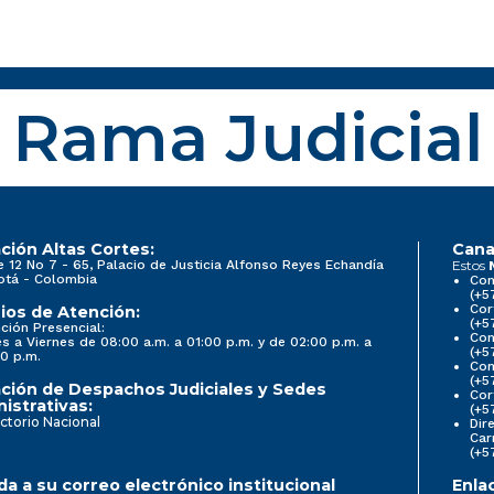
Rama Judicial
ción Altas Cortes:
Cana
e 12 No 7 - 65, Palacio de Justicia Alfonso Reyes Echandía
Estos
otá - Colombia
Con
(+5
Cor
ios de Atención:
(+5
ción Presencial:
Con
s a Viernes de 08:00 a.m. a 01:00 p.m. y de 02:00 p.m. a
(+5
0 p.m.
Com
(+5
ción de Despachos Judiciales y Sedes
Cor
istrativas:
(+5
ctorio Nacional
Dir
Car
(+5
a a su correo electrónico institucional
Enla