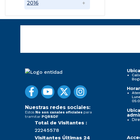
2016
Ubica
Call
Bog
Horar
Aten
Lune
05:0
Nuestras redes sociales:
Ubica
Estos
para
No son canales oficiales
admin
tramitar
PQRSDF
Dire
Total de Visitantes :
22245578
Visitantes Últimas 24
Acced