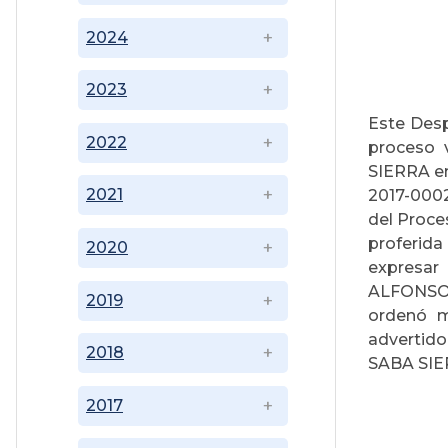
2024
2023
Este Desp
2022
proceso 
SIERRA e
2021
2017-0002
del Proce
proferida
2020
expresar
ALFONSO 
2019
ordenó mo
advertido
2018
SABA SIER
2017