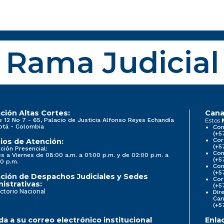
Rama Judicial
ción Altas Cortes:
Cana
e 12 No 7 - 65, Palacio de Justicia Alfonso Reyes Echandía
Estos
otá - Colombia
Con
(+5
Cor
ios de Atención:
(+5
ción Presencial:
Con
s a Viernes de 08:00 a.m. a 01:00 p.m. y de 02:00 p.m. a
(+5
0 p.m.
Com
(+5
ción de Despachos Judiciales y Sedes
Cor
istrativas:
(+5
ctorio Nacional
Dir
Car
(+5
a a su correo electrónico institucional
Enla