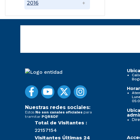
2016
Ubica
Call
Bog
Horar
Aten
Lune
05:0
Nuestras redes sociales:
Ubica
Estos
para
No son canales oficiales
admin
tramitar
PQRSDF
Dire
Total de Visitantes :
22157154
Visitantes Últimas 24
Acced