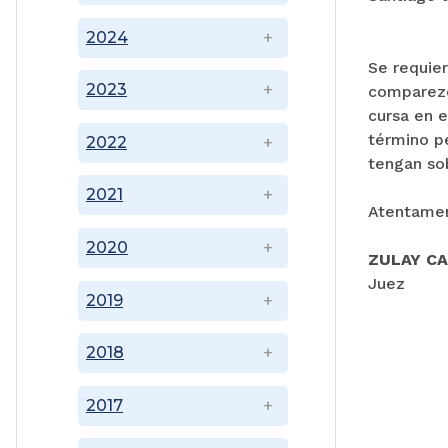
2024
Se requie
2023
comparezc
cursa en 
término p
2022
tengan so
2021
Atentame
2020
ZULAY C
Juez
2019
2018
2017