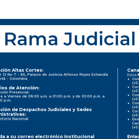
Rama Judicial
ción Altas Cortes:
Cana
e 12 No 7 - 65, Palacio de Justicia Alfonso Reyes Echandía
Estos
otá - Colombia
Con
(+5
Cor
ios de Atención:
(+5
ción Presencial:
Con
s a Viernes de 08:00 a.m. a 01:00 p.m. y de 02:00 p.m. a
(+5
0 p.m.
Com
(+5
ción de Despachos Judiciales y Sedes
Cor
istrativas:
(+5
ctorio Nacional
Dir
Car
(+5
a a su correo electrónico institucional
Enla