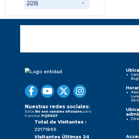
2016
Ubica
Call
Bog
Horar
Aten
Lune
05:0
Nuestras redes sociales:
Ubica
Estos
para
No son canales oficiales
admin
tramitar
PQRSDF
Dire
Total de Visitantes :
22171945
Visitantes Últimas 24
Acced