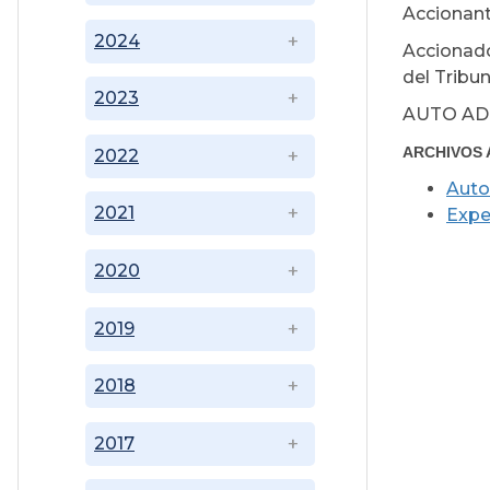
Accionant
2024
Accionado
del Tribu
2023
AUTO AD
ARCHIVOS 
2022
Auto
2021
Expe
2020
2019
2018
2017