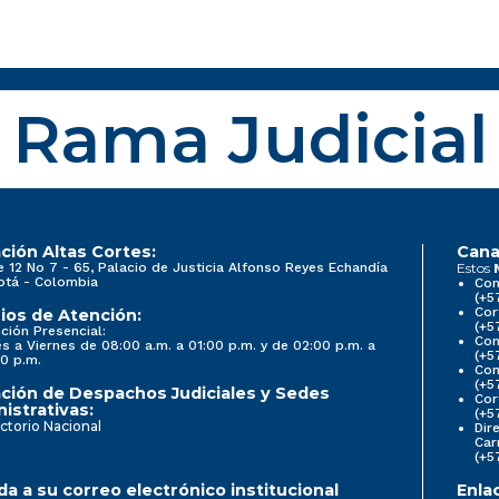
Rama Judicial
ción Altas Cortes:
Cana
e 12 No 7 - 65, Palacio de Justicia Alfonso Reyes Echandía
Estos
otá - Colombia
Con
(+5
Cor
ios de Atención:
(+5
ción Presencial:
Con
s a Viernes de 08:00 a.m. a 01:00 p.m. y de 02:00 p.m. a
(+5
0 p.m.
Com
(+5
ción de Despachos Judiciales y Sedes
Cor
istrativas:
(+5
ctorio Nacional
Dir
Car
(+5
a a su correo electrónico institucional
Enla