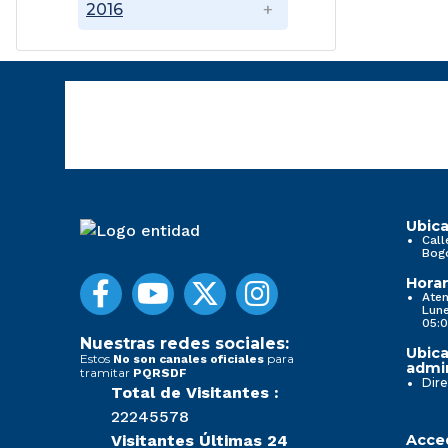
2016
Ubica
Call
Bog
Horar
Aten
Lune
05:0
Nuestras redes sociales:
Ubica
Estos
para
No son canales oficiales
admin
tramitar
PQRSDF
Dire
Total de Visitantes :
22245578
Visitantes Últimas 24
Acced