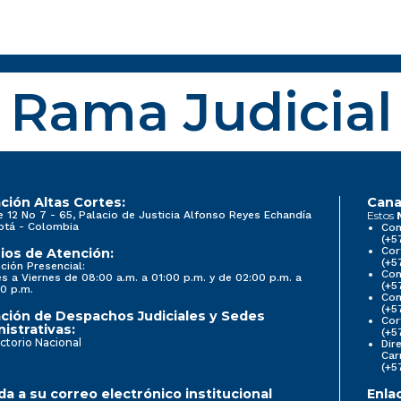
Rama Judicial
ción Altas Cortes:
Cana
e 12 No 7 - 65, Palacio de Justicia Alfonso Reyes Echandía
Estos
otá - Colombia
Con
(+5
Cor
ios de Atención:
(+5
ción Presencial:
Con
s a Viernes de 08:00 a.m. a 01:00 p.m. y de 02:00 p.m. a
(+5
0 p.m.
Com
(+5
ción de Despachos Judiciales y Sedes
Cor
istrativas:
(+5
ctorio Nacional
Dir
Car
(+5
a a su correo electrónico institucional
Enla