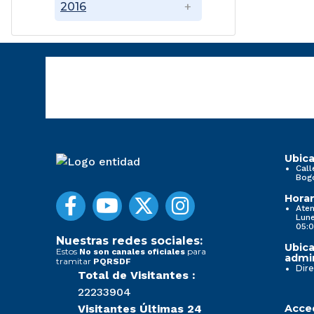
2016
Ubica
Call
Bog
Horar
Aten
Lune
05:0
Nuestras redes sociales:
Ubica
Estos
para
No son canales oficiales
admin
tramitar
PQRSDF
Dire
Total de Visitantes :
22233904
Visitantes Últimas 24
Acced