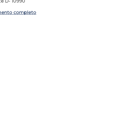
e D- 10990
ento completo