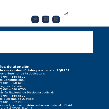
les de atención:
para tramitar
No son canales oficiales
PQRSDF
sejo Superior de la Judicatura:
7) 601 - 565 8500
te Constitucional:
7) 601 - 350 6200
sejo de Estado:
7) 601 - 350 6700
isión Nacional de Disciplina Judicial:
7) 601 - 565 8500
te Suprema de Justicia:
7) 601 - 362 2000
ección Ejecutiva de Administración Judicial - DEAJ:
rera 7 # 27-18, Bogotá