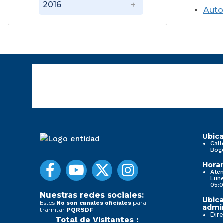
2016
Auto
Ubica
Call
Bog
Horar
Aten
Lune
05:0
Nuestras redes sociales:
Ubica
Estos
para
No son canales oficiales
admin
tramitar
PQRSDF
Dire
Total de Visitantes :