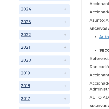
Accionant
2024
Accionado
Asunto: A
2023
ARCHIVOS 
2022
Auto
Sep
2021
SEC
Referenci
2020
Radicació
2019
Accionant
Accionado
2018
Administr
AUTO AD
2017
ARCHIVOS 