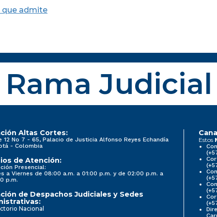
 que admite
Rama Judicial
ción Altas Cortes:
Cana
e 12 No 7 - 65, Palacio de Justicia Alfonso Reyes Echandía
Estos
otá - Colombia
Con
(+5
Cor
ios de Atención:
(+5
ción Presencial:
Con
s a Viernes de 08:00 a.m. a 01:00 p.m. y de 02:00 p.m. a
(+5
0 p.m.
Com
(+5
ción de Despachos Judiciales y Sedes
Cor
istrativas:
(+5
ctorio Nacional
Dir
Car