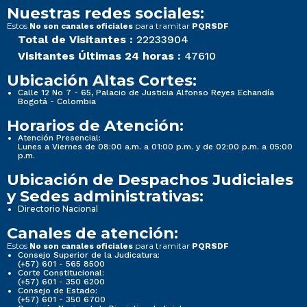
Nuestras redes sociales:
Estos
para tramitar
No son canales oficiales
PQRSDF
Total de Visitantes :
22233904
Visitantes Últimas 24 horas :
47610
Ubicación Altas Cortes:
Calle 12 No 7 - 65, Palacio de Justicia Alfonso Reyes Echandía
Bogotá - Colombia
Horarios de Atención:
Atención Presencial:
Lunes a Viernes de 08:00 a.m. a 01:00 p.m. y de 02:00 p.m. a 05:00
p.m.
Ubicación de Despachos Judiciales
y Sedes administrativas:
Directorio Nacional
Canales de atención:
Estos
para tramitar
No son canales oficiales
PQRSDF
Consejo Superior de la Judicatura:
(+57) 601 - 565 8500
Corte Constitucional:
(+57) 601 - 350 6200
Consejo de Estado:
(+57) 601 - 350 6700