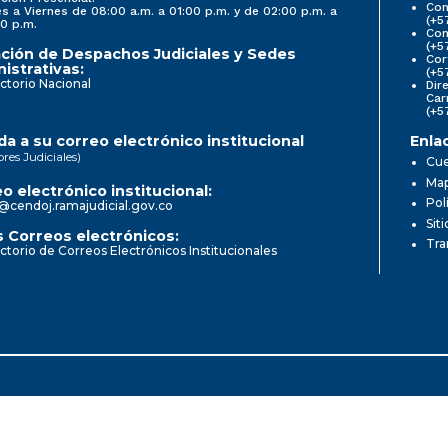
Con
s a Viernes de 08:00 a.m. a 01:00 p.m. y de 02:00 p.m. a
(+5
0 p.m.
Com
(+5
ción de Despachos Judiciales y Sedes
Cor
istrativas:
(+5
ctorio Nacional
Dir
Car
(+5
a a su correo electrónico institucional
Enla
ores Judiciales)
Cue
Map
o electrónico institucional:
Pol
@cendoj.ramajudicial.gov.co
Sit
 Correos electrónicos:
Tra
ctorio de Correos Electrónicos Institucionales