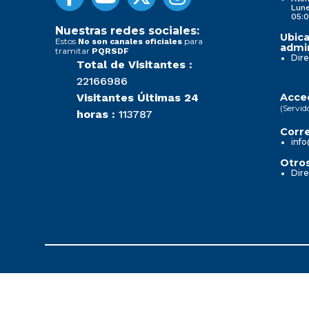
Lune
05:0
Nuestras redes sociales:
Ubica
Estos
para
No son canales oficiales
admin
tramitar
PQRSDF
Dire
Total de Visitantes :
22166986
Visitantes Últimas 24
Acced
(Servid
horas :
113787
Corre
info
Otros
Dire