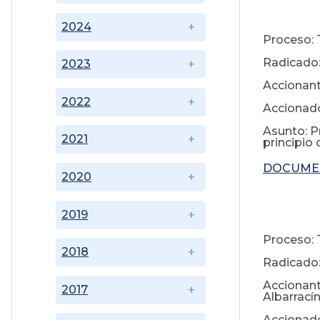
2024
Proceso: T
Radicado
2023
Accionante
2022
Accionado
Asunto: P
2021
principio
DOCUME
2020
2019
Proceso: T
2018
Radicado:
Accionant
2017
Albarrací
Accionado