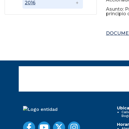
2016
Asunto: P
principio
DOCUME
Ubica
Call
Bog
Horar
Aten