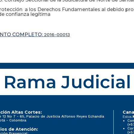
rotección a los Derechos Fundamentales al debido proce
 de confianza legítima
NTO COMPLETO:
2016-00013
Rama Judicial
ción Altas Cortes:
Cana
e 12 No 7 - 65, Palacio de Justicia Alfonso Reyes Echandía
Estos
otá - Colombia
Con
(+5
Cor
ios de Atención:
(+5
ción Presencial: