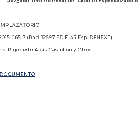
Juzgado Tercero Penal del Circuito Especializado d
EMPLAZATORIO
2015-065-3 (Rad. 12597 ED F. 43 Esp. DFNEXT)
s: Rigoberto Arias Castrillón y Otros.
 DOCUMENTO