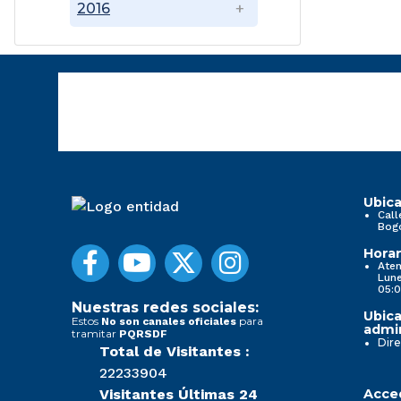
2016
Ubica
Call
Bog
Horar
Aten
Lune
05:0
Nuestras redes sociales:
Ubica
Estos
para
No son canales oficiales
admin
tramitar
PQRSDF
Dire
Total de Visitantes :
22233904
Visitantes Últimas 24
Acced