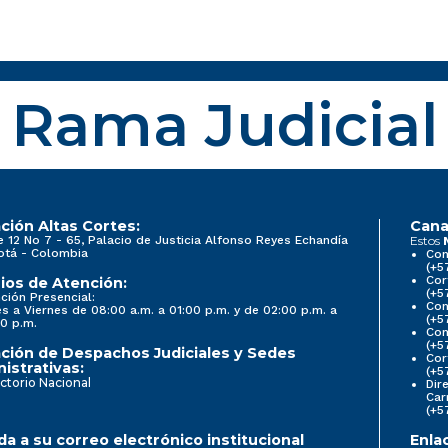
Rama Judicial
ción Altas Cortes:
Cana
e 12 No 7 - 65, Palacio de Justicia Alfonso Reyes Echandía
Estos
otá - Colombia
Con
(+5
Cor
ios de Atención:
(+5
ción Presencial:
Con
s a Viernes de 08:00 a.m. a 01:00 p.m. y de 02:00 p.m. a
(+5
0 p.m.
Com
(+5
ción de Despachos Judiciales y Sedes
Cor
istrativas:
(+5
ctorio Nacional
Dir
Car
(+5
a a su correo electrónico institucional
Enla