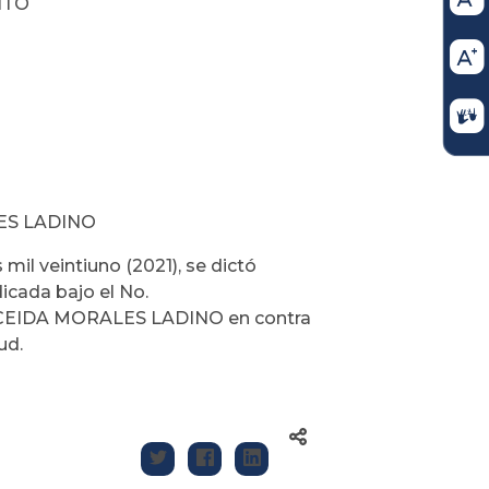
ITO
ES LADINO
mil veintiuno (2021), se dictó
icada bajo el No.
UCEIDA MORALES LADINO en contra
ud.