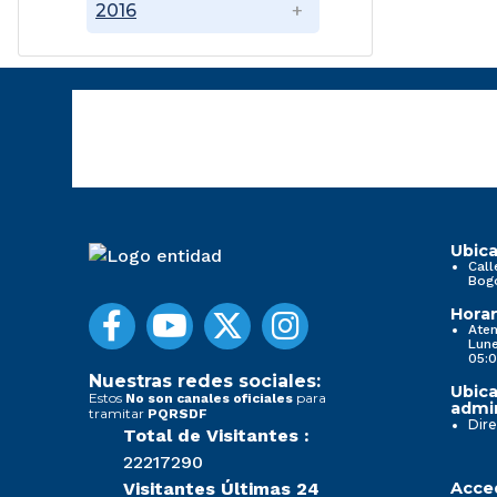
2016
Ubica
Call
Bog
Horar
Aten
Lune
05:0
Nuestras redes sociales:
Ubica
Estos
para
No son canales oficiales
admin
tramitar
PQRSDF
Dire
Total de Visitantes :
22217290
Visitantes Últimas 24
Acced