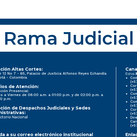
Rama Judicial
ción Altas Cortes:
Cana
e 12 No 7 - 65, Palacio de Justicia Alfonso Reyes Echandía
Estos
otá - Colombia
Con
(+5
Cor
ios de Atención:
(+5
ción Presencial:
Con
s a Viernes de 08:00 a.m. a 01:00 p.m. y de 02:00 p.m. a
(+5
0 p.m.
Com
(+5
ción de Despachos Judiciales y Sedes
Cor
istrativas:
(+5
ctorio Nacional
Dir
Car
(+5
a a su correo electrónico institucional
Enla