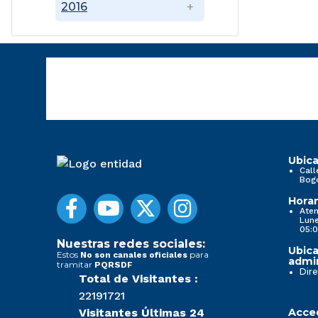
2016
Ubica
Call
Bog
Horar
Aten
Lune
05:0
Nuestras redes sociales:
Ubica
Estos
para
No son canales oficiales
admin
tramitar
PQRSDF
Dire
Total de Visitantes :
22191721
Visitantes Últimas 24
Acced