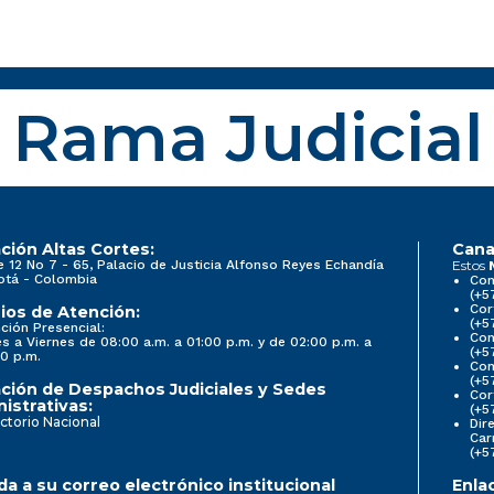
Rama Judicial
ción Altas Cortes:
Cana
e 12 No 7 - 65, Palacio de Justicia Alfonso Reyes Echandía
Estos
otá - Colombia
Con
(+5
Cor
ios de Atención:
(+5
ción Presencial:
Con
s a Viernes de 08:00 a.m. a 01:00 p.m. y de 02:00 p.m. a
(+5
0 p.m.
Com
(+5
ción de Despachos Judiciales y Sedes
Cor
istrativas:
(+5
ctorio Nacional
Dir
Car
(+5
a a su correo electrónico institucional
Enla