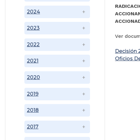
RADICACI
2024
ACCIONA
ACCIONA
2023
Ver docu
2022
Decisión 
Oficios D
2021
2020
2019
2018
2017