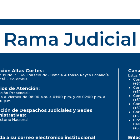
Rama Judicial
ción Altas Cortes:
Cana
e 12 No 7 - 65, Palacio de Justicia Alfonso Reyes Echandía
Estos
otá - Colombia
Con
(+5
Cor
ios de Atención:
(+5
ción Presencial:
Con
s a Viernes de 08:00 a.m. a 01:00 p.m. y de 02:00 p.m. a
(+5
0 p.m.
Com
(+5
ción de Despachos Judiciales y Sedes
Cor
istrativas:
(+5
ctorio Nacional
Dir
Car
(+5
a a su correo electrónico institucional
Enla