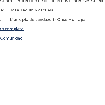
Control: Protección de los derechos e Intereses Colecti
te: José Jiaquin Mosquera
o: Municipio de Landazuri - Once Municipal
to completo
a Comunidad