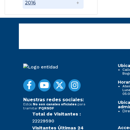
2016
Ubica
Call
Bog
Horar
Aten
Lune
05:0
Nuestras redes sociales:
Ubica
Estos
para
No son canales oficiales
admin
tramitar
PQRSDF
Dire
Total de Visitantes :
22229590
Visitantes Últimas 24
Acced