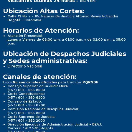
Visitantes Últimas 24 horas :
152464
Ubicación Altas Cortes:
Calle 12 No 7 - 65, Palacio de Justicia Alfonso Reyes Echandía
Bogotá - Colombia
Horarios de Atención:
Atención Presencial:
Lunes a Viernes de 08:00 a.m. a 01:00 p.m. y de 02:00 p.m. a 05:00
p.m.
Ubicación de Despachos Judiciales
y Sedes administrativas:
Directorio Nacional
Canales de atención:
Estos
para tramitar
No son canales oficiales
PQRSDF
Consejo Superior de la Judicatura:
(+57) 601 - 565 8500
Corte Constitucional:
(+57) 601 - 350 6200
Consejo de Estado:
(+57) 601 - 350 6700
Comisión Nacional de Disciplina Judicial:
(+57) 601 - 565 8500
Corte Suprema de Justicia:
(+57) 601 - 362 2000
Dirección Ejecutiva de Administración Judicial - DEAJ:
Carrera 7 # 27-18, Bogotá