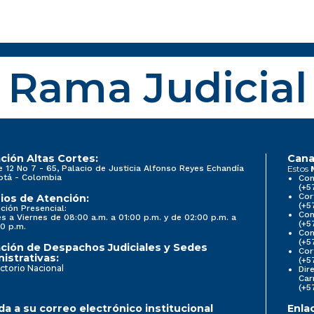
Rama Judicial
ción Altas Cortes:
Cana
e 12 No 7 - 65, Palacio de Justicia Alfonso Reyes Echandía
Estos
otá - Colombia
Con
(+5
Cor
ios de Atención:
(+5
ción Presencial:
Con
s a Viernes de 08:00 a.m. a 01:00 p.m. y de 02:00 p.m. a
(+5
0 p.m.
Com
(+5
ción de Despachos Judiciales y Sedes
Cor
istrativas:
(+5
ctorio Nacional
Dir
Car
(+5
a a su correo electrónico institucional
Enla