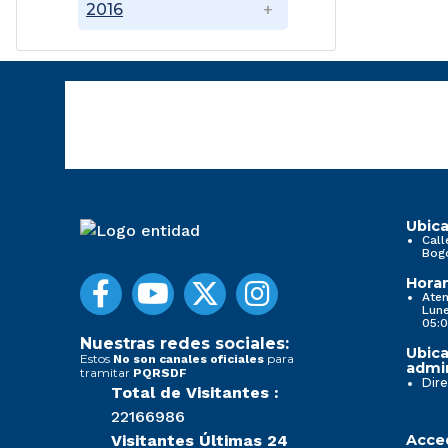
2016
Ubica
Call
Bog
Horar
Aten
Lune
05:0
Nuestras redes sociales:
Ubica
Estos
para
No son canales oficiales
admin
tramitar
PQRSDF
Dire
Total de Visitantes :
22166986
Visitantes Últimas 24
Acced