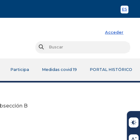
ES
Spani
Acceder
Busc
Buscar
Participa
Medidas covid 19
PORTAL HISTÓRICO
ubsección B