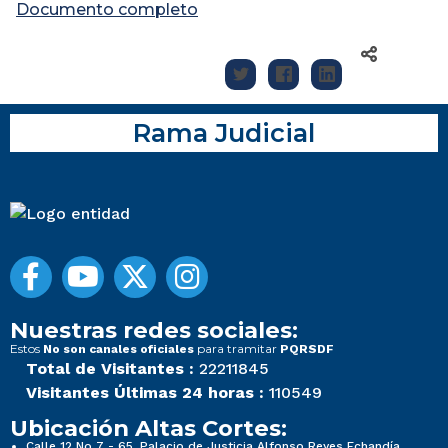
Documento completo
Rama Judicial
Nuestras redes sociales:
Estos
para tramitar
No son canales oficiales
PQRSDF
Total de Visitantes :
22211845
Visitantes Últimas 24 horas :
110549
Ubicación Altas Cortes:
Calle 12 No 7 - 65, Palacio de Justicia Alfonso Reyes Echandía