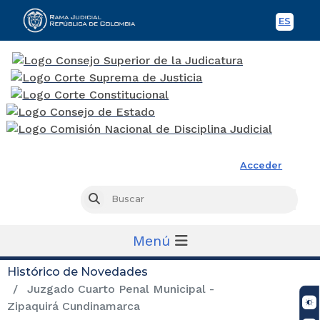
ES
Spani
Rama Judicial
Acceder
Busc
Buscar
Menú
Histórico de Novedades
Juzgado Cuarto Penal Municipal -
Zipaquirá Cundinamarca