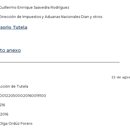
Guillermo Enrrique Saavedra Rodríguez
Dirección de Impuestos y Aduanas Nacionales Dian y otros
sorio Tutela
to anexo
_____________________________________________________________________
 de agosto 20
Acción de Tutela
8001220500020160019100
216
-2016
Olga Ordúz Forero