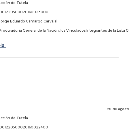
Acción de Tutela
68001220500020160023000
Jorge Eduardo Camargo Carvajal
Produraduría General de la Nación, los Vinculados Integrantes de la List
ela
_____________________________________________________________________
 de agosto 20
Acción de Tutela
68001220500020160022400