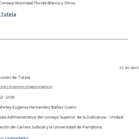
Consejo Municipal Florida Blanca y Otros
 Tutela
_____________________________________________________________________
 de abril 201
Acción de Tutela
68001220500020160009000
62 -2016
Shirley Eugenia Hernandez Ibañez Cueto
ala Admisnistrativa del consejo Superior de la Judicatura - Unidad
ción de Carrera Judicial y la Universidad de Pamplona.
o completo