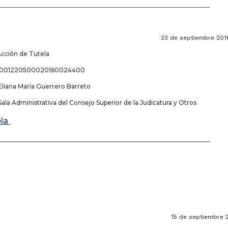
_____________________________________________________________________
de septiembre 201
Acción de Tutela
68001220500020160024400
Eliana Maria Guerrero Barreto
ala Administrativa del Consejo Superior de la Judicatura y Otros
ela
_____________________________________________________________________
de septiembre 201