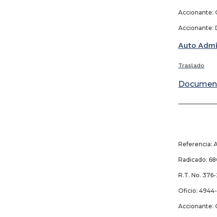
Accionante: 
Accionante: 
Auto Admi
T
raslado
Documen
_____________
22
Referencia: 
Radicado: 6
R.T. No. 376-
Oficio: 4944
Accionante: 