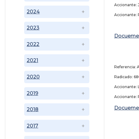
Accionante: 
2024
Accionante: 
2023
Docueme
2022
21 
2021
Referencia: 
2020
Radicado: 
Accionante: L
2019
Accionante: 
Docueme
2018
2017