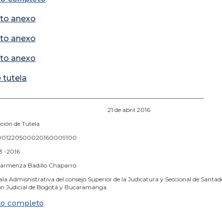
to anexo
to anexo
to anexo
 tutela
_____________________________________________________________________
de abril 2016
ción de Tutela
8001220500020160009100
3 -2016
Carmenza Badillo Chaparro
la Admisnistrativa del consejo Superior de la Judicatura y Seccional de Santade
ón Judicial de Bogotá y Bucaramanga.
o completo