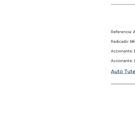
_____________
23 
Referencia: 
Radicado: 
Accionante: 
Accionante: S
Auto Tut
_____________
15 