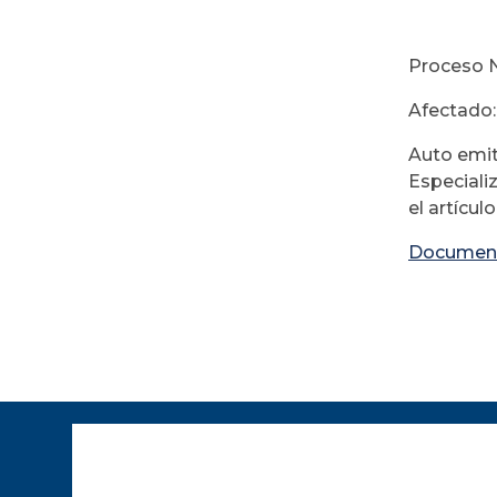
Proceso N
Afectado:
Auto emit
Especiali
el artícul
Documen