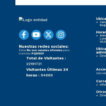
Ubica
Call
Bog
Horar
Aten
Lune
05:0
Nuestras redes sociales:
Ubica
Estos
para
No son canales oficiales
admin
tramitar
PQRSDF
Dire
Total de Visitantes :
22191721
Visitantes Últimas 24
Acced
(Servid
horas :
94669
Corre
info
Otros
Dire