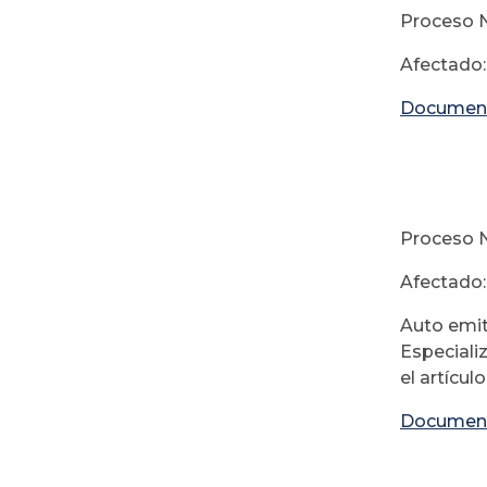
Proceso N
Afectado:
Documen
2
Proceso N
Afectado
Auto emit
Especiali
el artícul
Documen