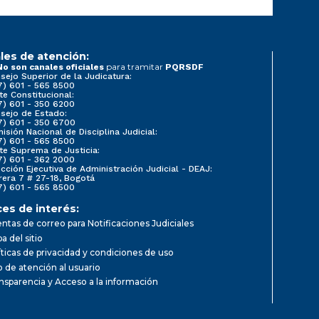
les de atención:
para tramitar
No son canales oficiales
PQRSDF
sejo Superior de la Judicatura:
7) 601 - 565 8500
te Constitucional:
7) 601 - 350 6200
sejo de Estado:
7) 601 - 350 6700
isión Nacional de Disciplina Judicial:
7) 601 - 565 8500
te Suprema de Justicia:
7) 601 - 362 2000
ección Ejecutiva de Administración Judicial - DEAJ:
rera 7 # 27-18, Bogotá
7) 601 - 565 8500
ces de interés:
ntas de correo para Notificaciones Judiciales
a del sitio
íticas de privacidad y condiciones de uso
io de atención al usuario
nsparencia y Acceso a la información