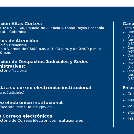
ción Altas Cortes:
Cana
e 12 No 7 - 65, Palacio de Justicia Alfonso Reyes Echandía
Estos
otá - Colombia
Con
(+5
Cor
ios de Atención:
(+5
ción Presencial:
Con
s a Viernes de 08:00 a.m. a 01:00 p.m. y de 02:00 p.m. a
(+5
0 p.m.
Com
(+5
ción de Despachos Judiciales y Sedes
Cor
istrativas:
(+5
ctorio Nacional
Dir
Car
(+5
a a su correo electrónico institucional
Enla
ores Judiciales)
Cue
Map
o electrónico institucional:
Pol
@cendoj.ramajudicial.gov.co
Sit
 Correos electrónicos:
Tra
ctorio de Correos Electrónicos Institucionales