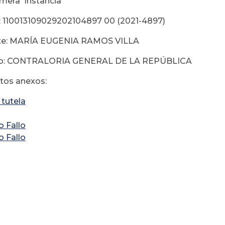
imera Instancia
: 110013109029202104897 00 (2021-4897)
te: MARÍA EUGENIA RAMOS VILLA
do: CONTRALORIA GENERAL DE LA REPÚBLICA
os anexos:
 tutela
o Fallo
o Fallo