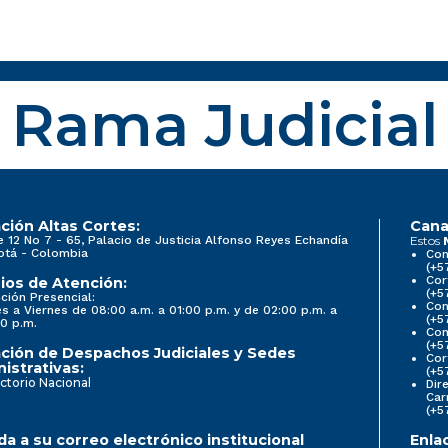
Rama Judicial
ción Altas Cortes:
Cana
e 12 No 7 - 65, Palacio de Justicia Alfonso Reyes Echandía
Estos
otá - Colombia
Con
(+5
Cor
ios de Atención:
(+5
ción Presencial:
Con
s a Viernes de 08:00 a.m. a 01:00 p.m. y de 02:00 p.m. a
(+5
0 p.m.
Com
(+5
ción de Despachos Judiciales y Sedes
Cor
istrativas:
(+5
ctorio Nacional
Dir
Car
(+5
a a su correo electrónico institucional
Enla