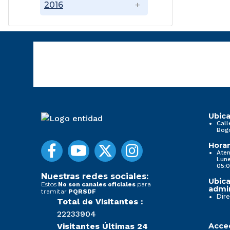
2016
Ubica
Call
Bog
Horar
Aten
Lune
05:0
Nuestras redes sociales:
Ubica
Estos
para
No son canales oficiales
admin
tramitar
PQRSDF
Dire
Total de Visitantes :
22233904
Visitantes Últimas 24
Acced