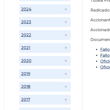
Tutela Pr
2024
Radicado
Accionan
2023
Acciona
2022
Document
2021
Fallo
Fallo
2020
Ofici
Ofici
2019
2018
2017