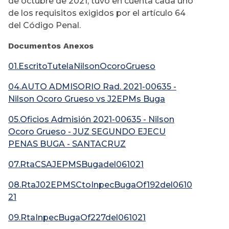
de octubre de 2021, tuvo en cuenta cada uno
de los requisitos exigidos por el artículo 64
del Código Penal.
Documentos Anexos
01.EscritoTutelaNilsonOcoroGrueso
04.AUTO ADMISORIO Rad. 2021-00635 -
Nilson Ocoro Grueso vs J2EPMs Buga
05.Oficios Admisión 2021-00635 - Nilson
Ocoro Grueso - JUZ SEGUNDO EJECU
PENAS BUGA - SANTACRUZ
07.RtaCSAJEPMSBugadel061021
08.RtaJ02EPMSCtoInpecBugaOf192del0610
21
09.RtaInpecBugaOf227del061021