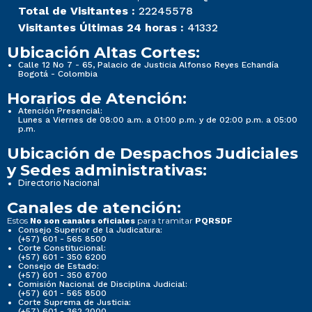
Total de Visitantes :
22245578
Visitantes Últimas 24 horas :
41332
Ubicación Altas Cortes:
Calle 12 No 7 - 65, Palacio de Justicia Alfonso Reyes Echandía
Bogotá - Colombia
Horarios de Atención:
Atención Presencial:
Lunes a Viernes de 08:00 a.m. a 01:00 p.m. y de 02:00 p.m. a 05:00
p.m.
Ubicación de Despachos Judiciales
y Sedes administrativas:
Directorio Nacional
Canales de atención:
Estos
para tramitar
No son canales oficiales
PQRSDF
Consejo Superior de la Judicatura:
(+57) 601 - 565 8500
Corte Constitucional:
(+57) 601 - 350 6200
Consejo de Estado:
(+57) 601 - 350 6700
Comisión Nacional de Disciplina Judicial:
(+57) 601 - 565 8500
Corte Suprema de Justicia:
(+57) 601 - 362 2000