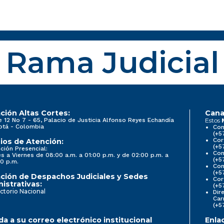
Rama Judicial
ción Altas Cortes:
Cana
e 12 No 7 - 65, Palacio de Justicia Alfonso Reyes Echandía
Estos
otá - Colombia
Con
(+5
Cor
ios de Atención:
(+5
ción Presencial:
Con
s a Viernes de 08:00 a.m. a 01:00 p.m. y de 02:00 p.m. a
(+5
0 p.m.
Com
(+5
ción de Despachos Judiciales y Sedes
Cor
istrativas:
(+5
ctorio Nacional
Dir
Car
(+5
a a su correo electrónico institucional
Enla