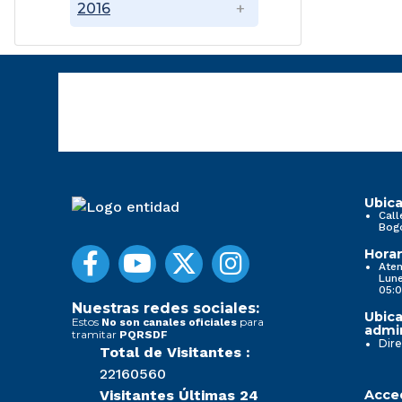
2016
Ubica
Call
Bog
Horar
Aten
Lune
05:0
Nuestras redes sociales:
Ubica
Estos
para
No son canales oficiales
admin
tramitar
PQRSDF
Dire
Total de Visitantes :
22160560
Visitantes Últimas 24
Acced