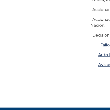
Accionan
Accionado
Nación.
Decisión:
Fall
Auto 
Avis