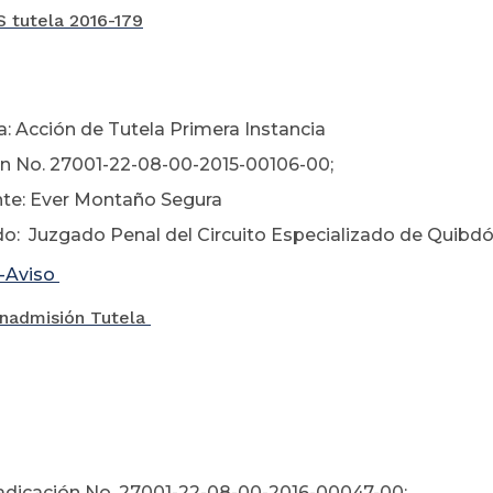
 tutela 2016-179
4 de agost
a: Acción de Tutela Primera Instancia
n No. 27001-22-08-00-2015-00106-00;
te: Ever Montaño Segura
: Juzgado Penal del Circuito Especializado de Quibd
-Aviso
Inadmisión Tutela
6 de mayo
adicación No. 27001-22-08-00-2016-00047-00;