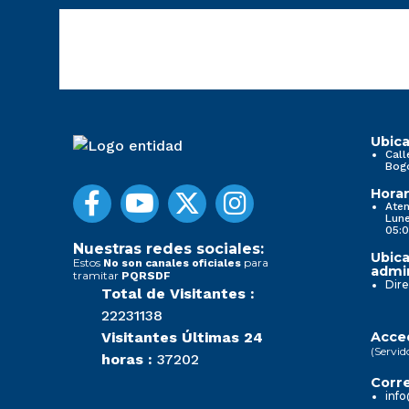
Ubica
Call
Bog
Horar
Aten
Lune
05:0
Nuestras redes sociales:
Ubica
Estos
para
No son canales oficiales
admin
tramitar
PQRSDF
Dire
Total de Visitantes :
22231138
Visitantes Últimas 24
Acced
(Servid
horas :
37202
Corre
info