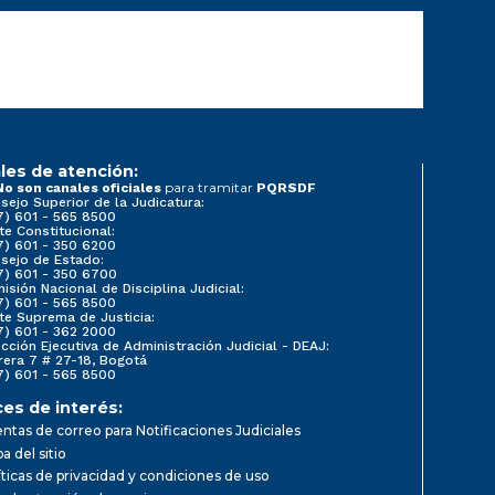
les de atención:
para tramitar
No son canales oficiales
PQRSDF
sejo Superior de la Judicatura:
7) 601 - 565 8500
te Constitucional:
7) 601 - 350 6200
sejo de Estado:
7) 601 - 350 6700
isión Nacional de Disciplina Judicial:
7) 601 - 565 8500
te Suprema de Justicia:
7) 601 - 362 2000
ección Ejecutiva de Administración Judicial - DEAJ:
rera 7 # 27-18, Bogotá
7) 601 - 565 8500
ces de interés:
ntas de correo para Notificaciones Judiciales
a del sitio
íticas de privacidad y condiciones de uso