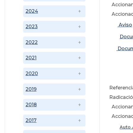
Accionan
2024
Accionado
Aviso
2023
Docu
2022
Docum
2021
2020
11
Referenci
2019
Radicaci
2018
Accionan
Accionado
2017
Auto