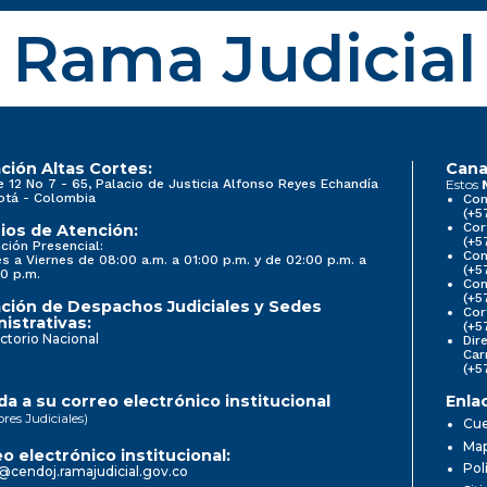
Rama Judicial
ción Altas Cortes:
Cana
e 12 No 7 - 65, Palacio de Justicia Alfonso Reyes Echandía
Estos
otá - Colombia
Con
(+5
Cor
ios de Atención:
(+5
ción Presencial:
Con
s a Viernes de 08:00 a.m. a 01:00 p.m. y de 02:00 p.m. a
(+5
0 p.m.
Com
(+5
ción de Despachos Judiciales y Sedes
Cor
istrativas:
(+5
ctorio Nacional
Dir
Car
(+5
a a su correo electrónico institucional
Enla
ores Judiciales)
Cue
Map
o electrónico institucional:
Pol
@cendoj.ramajudicial.gov.co