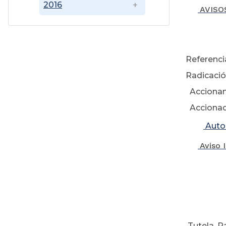
2016
AVISOS
0
Referenci
Radicació
Accionan
Accionado
Auto
Aviso 
0
Tutela, R