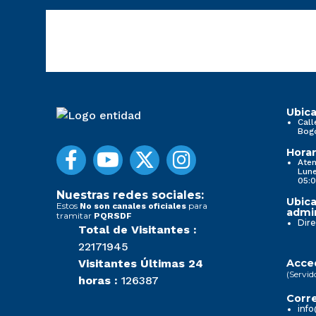
Ubica
Call
Bog
Horar
Aten
Lune
05:0
Nuestras redes sociales:
Ubica
Estos
para
No son canales oficiales
admin
tramitar
PQRSDF
Dire
Total de Visitantes :
22171945
Visitantes Últimas 24
Acced
(Servid
horas :
126387
Corre
info