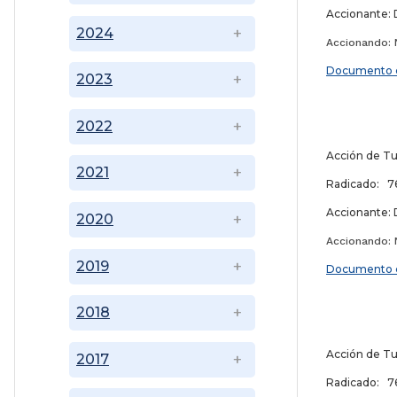
Accionante: 
2024
Accionando: N
Documento 
2023
2022
10 
Acción de T
2021
Radicado: 76
Accionante: 
2020
Accionando: N
2019
Documento 
2018
18 
Acción de T
2017
Radicado: 76