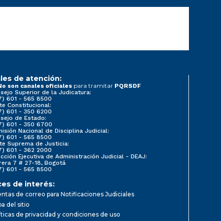
les de atención:
para tramitar
No son canales oficiales
PQRSDF
sejo Superior de la Judicatura:
7) 601 - 565 8500
te Constitucional:
7) 601 - 350 6200
sejo de Estado:
7) 601 - 350 6700
isión Nacional de Disciplina Judicial:
7) 601 - 565 8500
te Suprema de Justicia:
7) 601 - 362 2000
ección Ejecutiva de Administración Judicial - DEAJ:
rera 7 # 27-18, Bogotá
7) 601 - 565 8500
ces de interés:
ntas de correo para Notificaciones Judiciales
a del sitio
íticas de privacidad y condiciones de uso