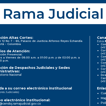
Rama Judicial
ción Altas Cortes:
Cana
e 12 No 7 - 65, Palacio de Justicia Alfonso Reyes Echandía
Estos
otá - Colombia
Con
(+5
Cor
ios de Atención:
(+5
ción Presencial:
Con
s a Viernes de 08:00 a.m. a 01:00 p.m. y de 02:00 p.m. a
(+5
0 p.m.
Com
(+5
ción de Despachos Judiciales y Sedes
Cor
istrativas:
(+5
ctorio Nacional
Dir
Car
(+5
a a su correo electrónico institucional
Enla
ores Judiciales)
Cue
Map
o electrónico institucional:
Pol
@cendoj.ramajudicial.gov.co