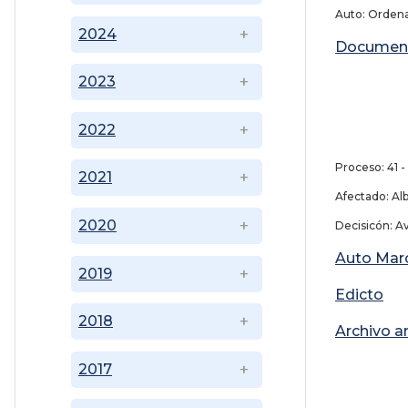
Auto: Ordena
2024
Documen
2023
2022
18 
Proceso: 41 -
2021
Afectado: Al
2020
Decisicón: 
Auto Marc
2019
Edicto
2018
Archivo a
2017