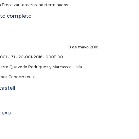
 Emplazar terceros indeterminados
to completo
de mayo 2016
 001 - 31 - 20-001-2016 - 00011 00
berto Quevedo Rodríguez y Marcasstel Ltda.
Avoca Conocimiento
astell
nexo