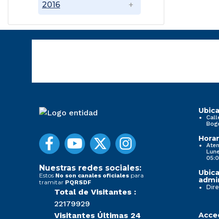
2016
Ubica
Call
Bog
Horar
Aten
Lune
05:0
Nuestras redes sociales:
Ubica
Estos
para
No son canales oficiales
admin
tramitar
PQRSDF
Dire
Total de Visitantes :
22179929
Visitantes Últimas 24
Acced