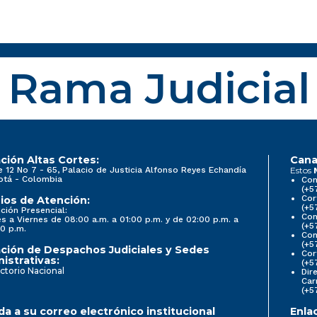
Rama Judicial
ción Altas Cortes:
Cana
e 12 No 7 - 65, Palacio de Justicia Alfonso Reyes Echandía
Estos
otá - Colombia
Con
(+5
Cor
ios de Atención:
(+5
ción Presencial:
Con
s a Viernes de 08:00 a.m. a 01:00 p.m. y de 02:00 p.m. a
(+5
0 p.m.
Com
(+5
ción de Despachos Judiciales y Sedes
Cor
istrativas:
(+5
ctorio Nacional
Dir
Car
(+5
a a su correo electrónico institucional
Enla