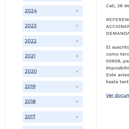
Cali, 28 d
2024
REFEREN
2023
ACCIONA
DEMAND
2022
El suscri
como terce
2021
00608, pa
imposibili
2020
Este avis
hasta tant
2019
Ver docu
2018
2017