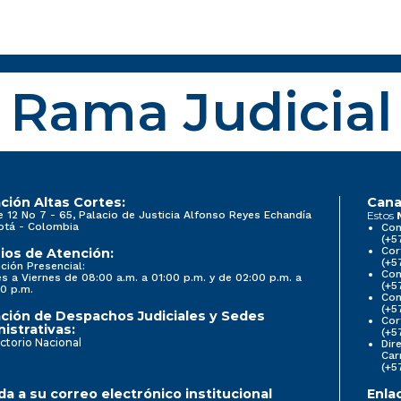
Rama Judicial
ción Altas Cortes:
Cana
e 12 No 7 - 65, Palacio de Justicia Alfonso Reyes Echandía
Estos
otá - Colombia
Con
(+5
Cor
ios de Atención:
(+5
ción Presencial:
Con
s a Viernes de 08:00 a.m. a 01:00 p.m. y de 02:00 p.m. a
(+5
0 p.m.
Com
(+5
ción de Despachos Judiciales y Sedes
Cor
istrativas:
(+5
ctorio Nacional
Dir
Car
(+5
a a su correo electrónico institucional
Enla