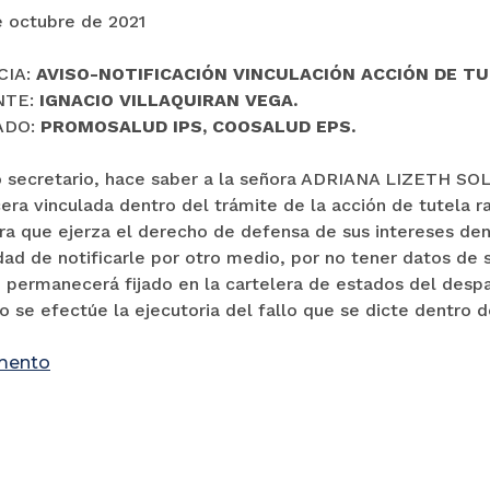
e octubre de 2021
CIA:
AVISO-NOTIFICACIÓN VINCULACIÓN ACCIÓN DE T
NTE:
IGNACIO VILLAQUIRAN VEGA.
ADO:
PROMOSALUD IPS, COOSALUD EPS.
to secretario, hace saber a la señora ADRIANA LIZETH 
ra vinculada dentro del trámite de la acción de tutela ra
ra que ejerza el derecho de defensa de sus intereses den
dad de notificarle por otro medio, por no tener datos de s
o permanecerá fijado en la cartelera de estados del desp
o se efectúe la ejecutoria del fallo que se dicte dentro d
mento