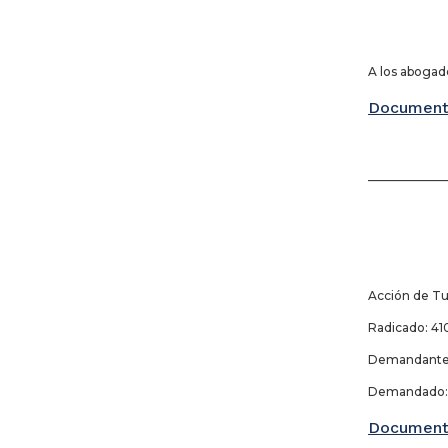
A los abogado
Document
_____________
Acción de Tu
Radicado: 410
Demandante: 
Demandado: J
Document